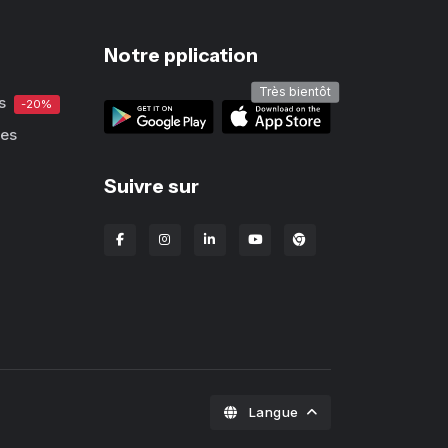
Notre pplication
Très bientôt
s
-20%
ues
Suivre sur
Extension Chrome Lba
Langue