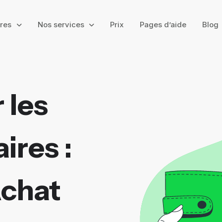
ires
Nos services
Prix
Pages d’aide
Blog
 les
ires :
Achat