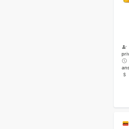
pri
an