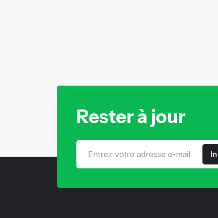
Rester à jour
I