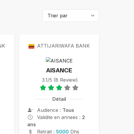
NK
ATTIJARIWAFA BANK
AISANCE
3.1/5 (8 Review)
Détail
Audience :
Tous
5
Validite en annees :
2
ans
Retrait :
5000
Dhs