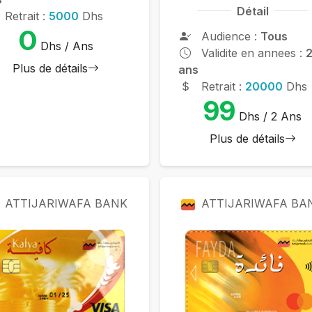
Détail
Retrait :
5000
Dhs
0
Audience :
Tous
Dhs / Ans
Validite en annees :
Plus de détails
ans
Retrait :
20000
Dhs
99
Dhs / 2 Ans
Plus de détails
ATTIJARIWAFA BANK
ATTIJARIWAFA BA