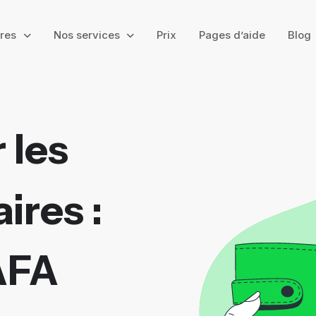
ires
Nos services
Prix
Pages d’aide
Blog
 les
ires :
AFA