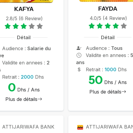
FAYDA
KAFYA
4.0/5 (4 Review)
2.8/5 (6 Review)
Détail
Détail
Audience :
Tous
Audience :
Salarie du
Validite en annees :
ve
ans
Validite en annees :
2
Retrait :
1000
Dhs
s
50
Retrait :
2000
Dhs
Dhs / Ans
0
Dhs / Ans
Plus de détails
Plus de détails
ATTIJARIWAFA BANK
ATTIJARIWAFA BA