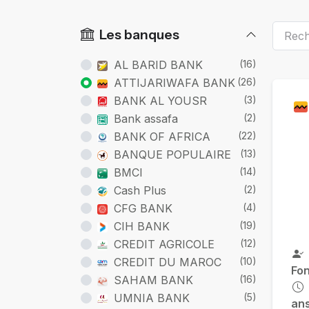
Les banques
AL BARID BANK
(16)
Ca
ATTIJARIWAFA BANK
(26)
BANK AL YOUSR
(3)
Bank assafa
(2)
BANK OF AFRICA
(22)
BANQUE POPULAIRE
(13)
BMCI
(14)
Cash Plus
(2)
CFG BANK
(4)
CIH BANK
(19)
CREDIT AGRICOLE
(12)
CREDIT DU MAROC
(10)
Fon
SAHAM BANK
(16)
UMNIA BANK
(5)
an