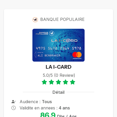
Cartes
BANQUE POPULAIRE
LA I-CARD
5.0/5 (0 Review)
Détail
Audience :
Tous
Validite en annees :
4 ans
86.9
Dhs / Ans