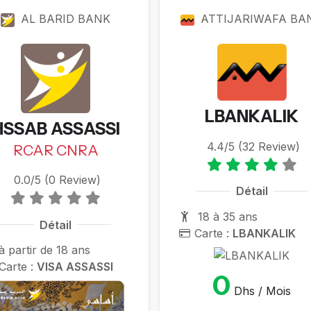
ckages
AL BARID BANK
ATTIJARIWAFA BA
LBANKALIK
HSSAB ASSASSI
4.4/5 (32 Review)
RCAR CNRA
0.0/5 (0 Review)
Détail
18 à 35 ans
Détail
Carte :
LBANKALIK
à partir de 18 ans
Carte :
VISA ASSASSI
0
Dhs / Mois