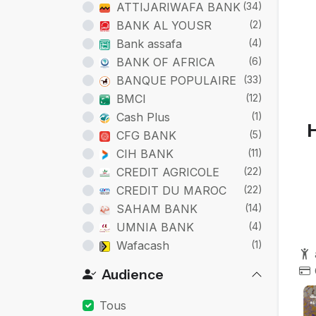
Pa
ATTIJARIWAFA BANK
(34)
BANK AL YOUSR
(2)
Bank assafa
(4)
BANK OF AFRICA
(6)
BANQUE POPULAIRE
(33)
BMCI
(12)
Cash Plus
(1)
CFG BANK
(5)
CIH BANK
(11)
CREDIT AGRICOLE
(22)
CREDIT DU MAROC
(22)
SAHAM BANK
(14)
UMNIA BANK
(4)
Wafacash
(1)
Audience
Tous