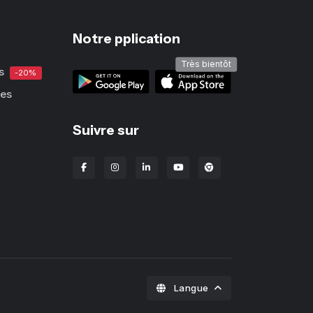
Notre pplication
Très bientôt
s
-20%
ues
Suivre sur
Extension Chrome Lba
Langue