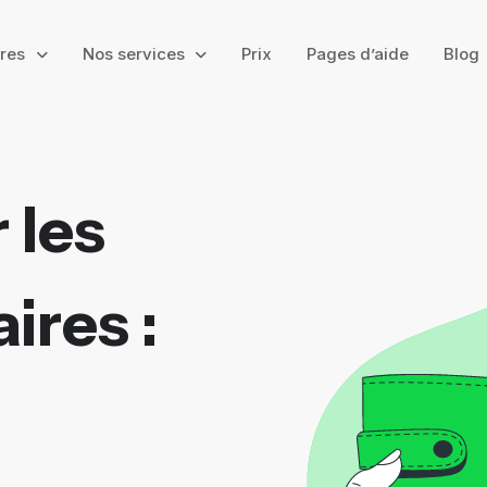
ires
Nos services
Prix
Pages d’aide
Blog
 les
ires :