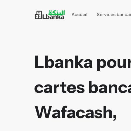
Accueil
Services banca
Lbanka pour
cartes banca
Wafacash,