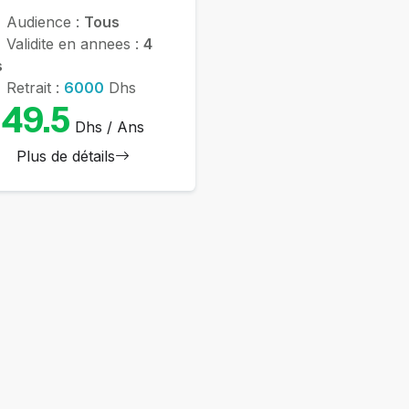
Audience :
Tous
Validite en annees :
4
s
Retrait :
6000
Dhs
49.5
Dhs / Ans
Plus de détails