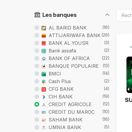
Les banques
AL BARID BANK
(16)
Ca
ATTIJARIWAFA BANK
(26)
BANK AL YOUSR
(3)
Bank assafa
(2)
BANK OF AFRICA
(22)
BANQUE POPULAIRE
(13)
BMCI
(14)
Cash Plus
(2)
CFG BANK
(4)
CIH BANK
(19)
S
CREDIT AGRICOLE
(12)
CREDIT DU MAROC
(10)
SAHAM BANK
(16)
UMNIA BANK
(5)