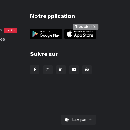
Notre pplication
Très bientôt
s
-20%
ues
Suivre sur
Extension Chrome Lba
Langue