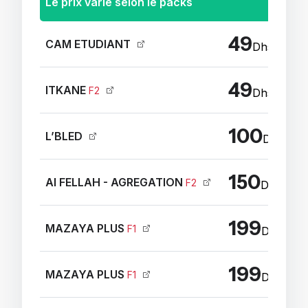
Le prix varie selon le packs
49
CAM ETUDIANT
Dhs / Ans
49
ITKANE
F2
Dhs / Moi
100
L’BLED
Dhs / A
150
Al FELLAH - AGREGATION
F2
Dhs / An
199
MAZAYA PLUS
F1
Dhs / An
199
MAZAYA PLUS
F1
Dhs / An