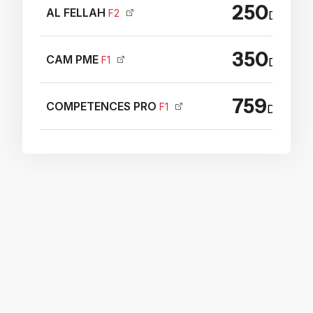
250
AL FELLAH
F2
Dhs / A
350
CAM PME
F1
Dhs / M
759
COMPETENCES PRO
F1
Dhs / A