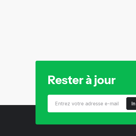
Rester à jour
I