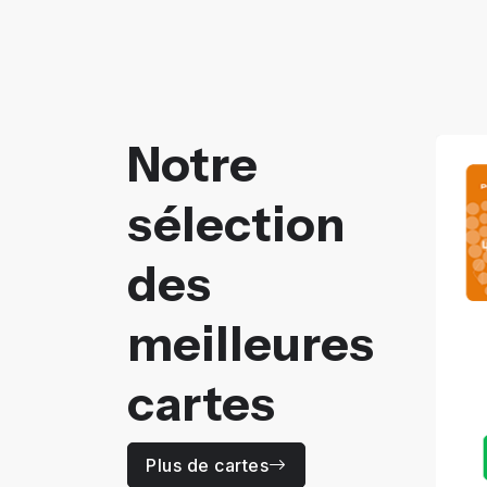
Notre
sélection
des
meilleures
LA PRIMA
Prix
cartes
55
Dhs / Ans
Plus de détails
Plus de cartes