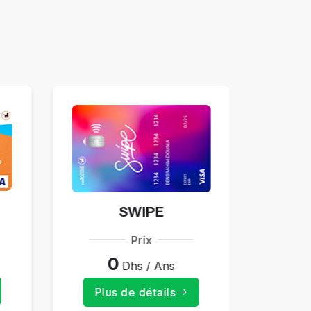
SWIPE
Prix
0
Dhs / Ans
Plus de détails
Plu