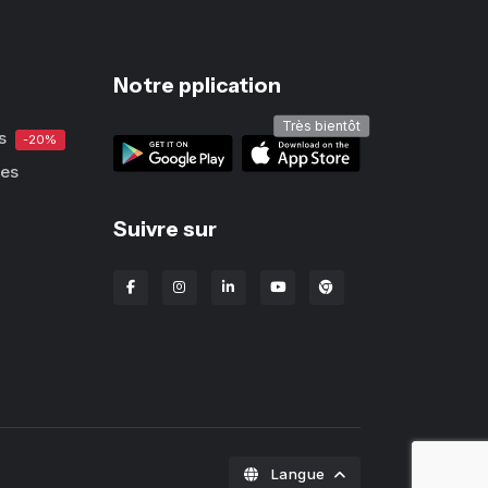
Notre pplication
Très bientôt
s
-20%
ues
Suivre sur
Extension Chrome Lba
Langue