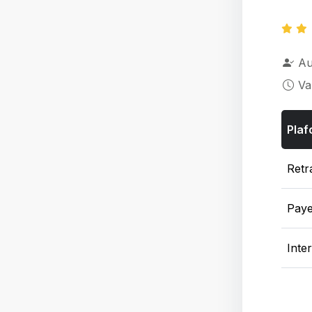
Au
Va
Plaf
Retra
Pay
Inte