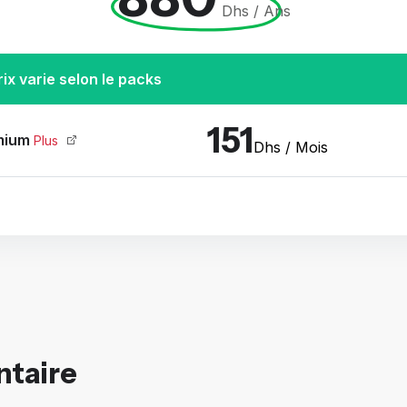
Dhs / Ans
rix varie selon le packs
151
mium
Plus
Dhs / Mois
ntaire