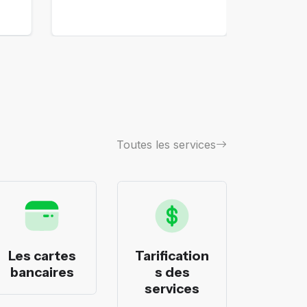
Toutes les services
Les cartes
Tarification
Les p
bancaires
s des
banca
services