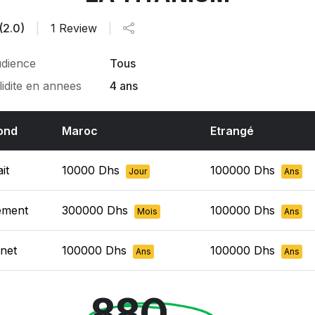
(2.0)
|
1 Review
|
dience
Tous
lidite en annees
4 ans
ond
Maroc
Etrangé
it
10000 Dhs
100000 Dhs
Jour
Ans
ement
300000 Dhs
100000 Dhs
Mois
Ans
rnet
100000 Dhs
100000 Dhs
Ans
Ans
880