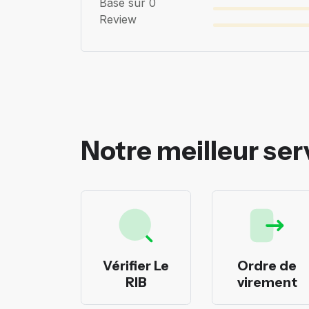
Basé sur 0
Review
Notre meilleur ser
rimer
Vérifier Le
Ordre de
cheques
RIB
virement