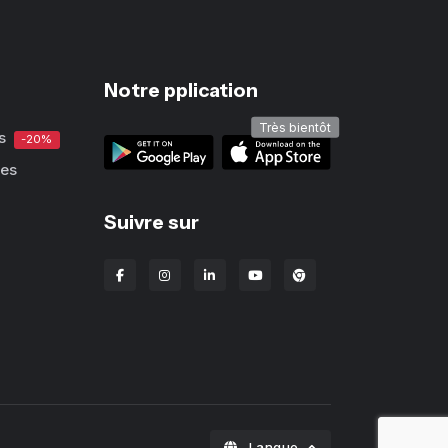
Notre pplication
Très bientôt
s
-20%
ues
Suivre sur
Extension Chrome Lba
Langue