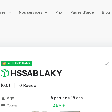
ires
Nos services
Prix
Pages d’aide
Blog
AL BARID BANK
HSSAB LAKY
(0.0)
|
0 Review
Âge
à partir de 18 ans
Carte
LAKY