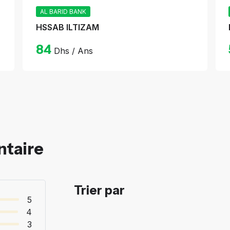
AL BARID BANK
HSSAB ILTIZAM
84
Dhs / Ans
ntaire
Trier par
5
4
3