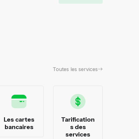
Toutes les services
Les cartes
Tarification
Les p
bancaires
s des
banca
services