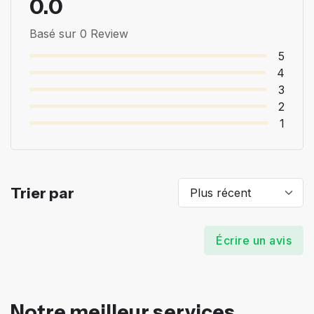
0.0
Basé sur 0 Review
5
4
3
2
1
Trier par
Écrire un avis
Notre meilleur services