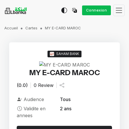
Connexion
Accueil
Cartes
MY E-CARD MAROC
SAHAM BANK
MY E-CARD MAROC
(0.0)
|
0 Review
|
Audience
Tous
Validite en
2 ans
annees