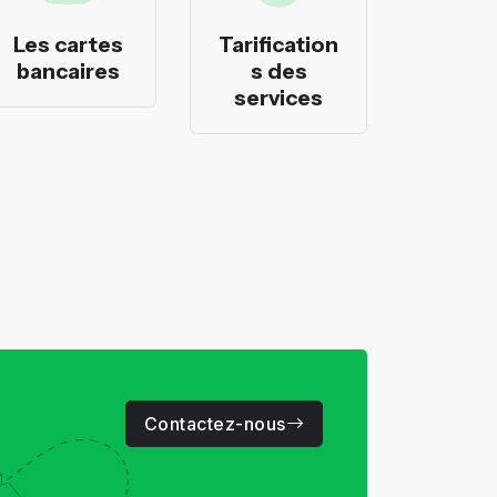
Les cartes
Tarification
Les p
bancaires
s des
banca
services
Contactez-nous