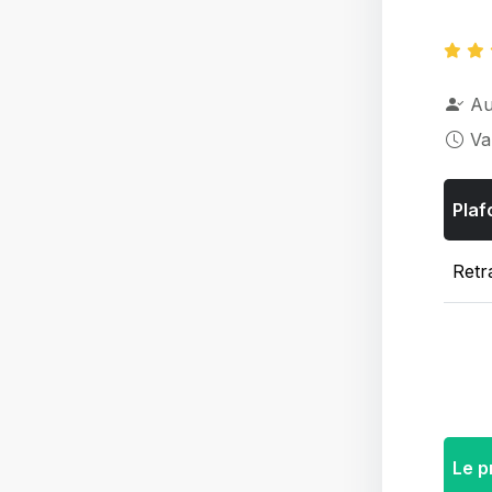
Au
Va
Plaf
Retra
Le p