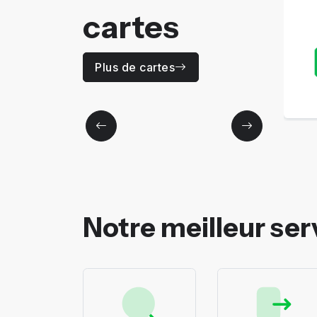
Prix
cartes
150
Dhs / Ans
Plus de détails
Plus de cartes
Notre meilleur ser