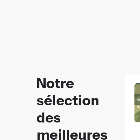
Notre
sélection
des
meilleures
VISA CLASSIC