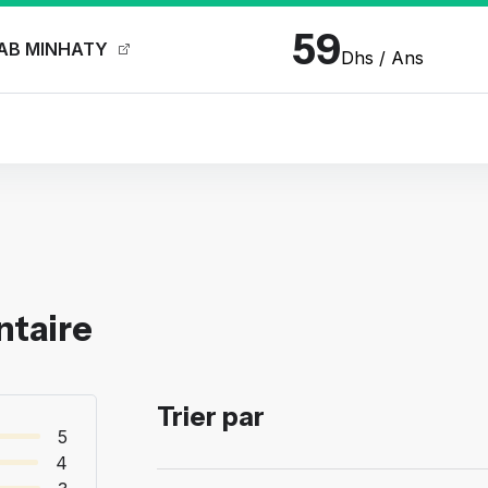
59
AB MINHATY
Dhs / Ans
ntaire
Trier par
5
4