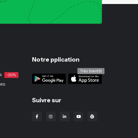
Notre pplication
Très bientôt
s
-20%
ues
Suivre sur
Extension Chrome Lba