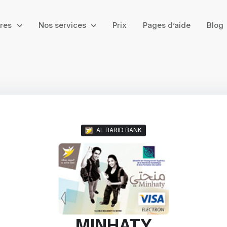
ires
Nos services
Prix
Pages d’aide
Blog
AL BARID BANK
MINHATY