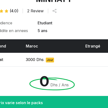
(4.0)
|
2 Review
|
dience
Etudiant
lidite en annees
5 ans
ond
Maroc
Etrangé
it
3000 Dhs
Jour
0
Dhs / Ans
rix varie selon le packs