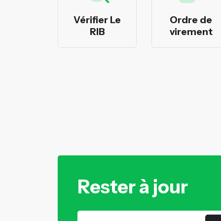
rimer
Vérifier Le
Ordre de
cheques
RIB
virement
Rester à jour