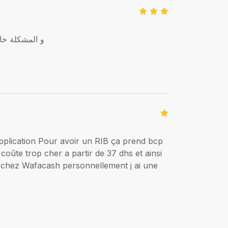
و المشكلة خاصها تطبي
pplication Pour avoir un RIB ça prend bcp
oûte trop cher a partir de 37 dhs et ainsi
e chez Wafacash personnellement j ai une