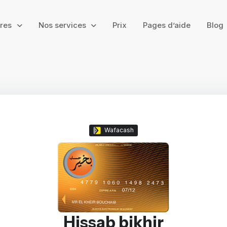
ires
Nos services
Prix
Pages d’aide
Blog
Wafacash
Hissab bikhir