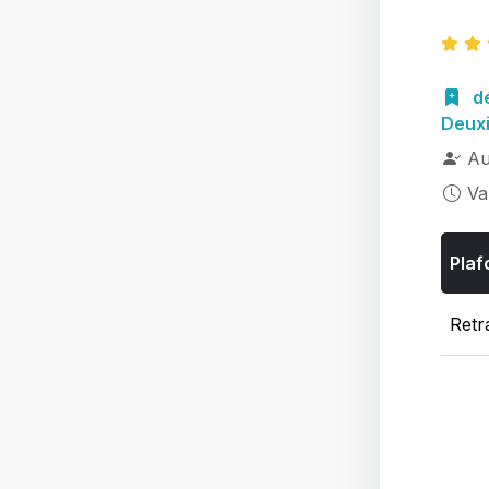
d
Deuxi
Au
Va
Plaf
Retra