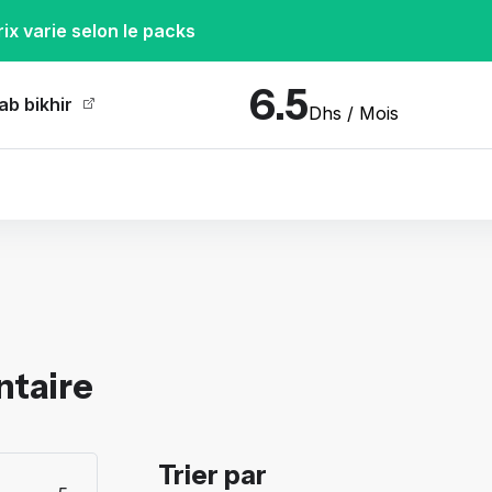
rix varie selon le packs
6.5
ab bikhir
Dhs / Mois
ntaire
Trier par