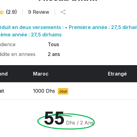
(2.9)
|
9 Review
|
éduit en deux versements : • Première année : 27,5 dirha
ème année : 27,5 dirhams
dience
Tous
lidite en annees
2 ans
ond
Maroc
Etrangé
it
1000 Dhs
Jour
55
Dhs / 2 Ans