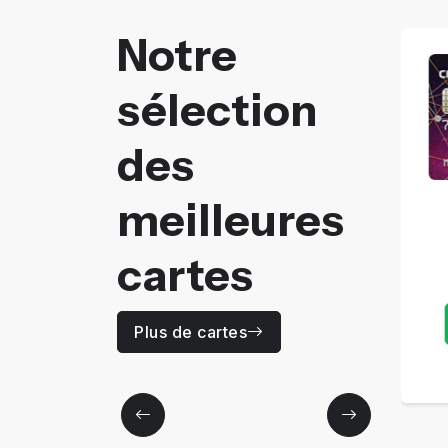
Notre
sélection
des
meilleures
CODE 30
Prix
cartes
0
Dhs / Ans
Plus de détails
Plus de cartes