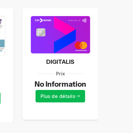
DIGITALIS
Prix
No Information
Plu
Plus de détails