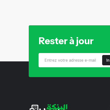
Rester à jour
I