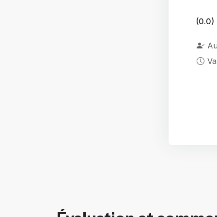
(0.0)
Au
Va