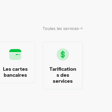
Toutes les services
Les cartes
Tarification
Les p
bancaires
s des
banca
services