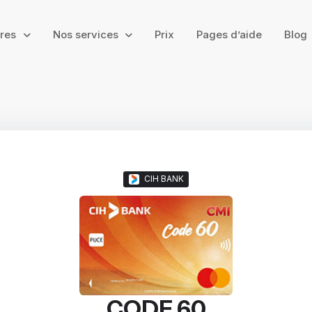
ires
Nos services
Prix
Pages d’aide
Blog
CIH BANK
CODE 60