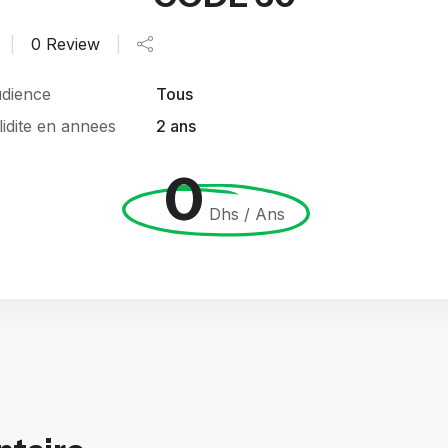
|
0 Review
|
dience
Tous
lidite en annees
2 ans
0
Dhs / Ans