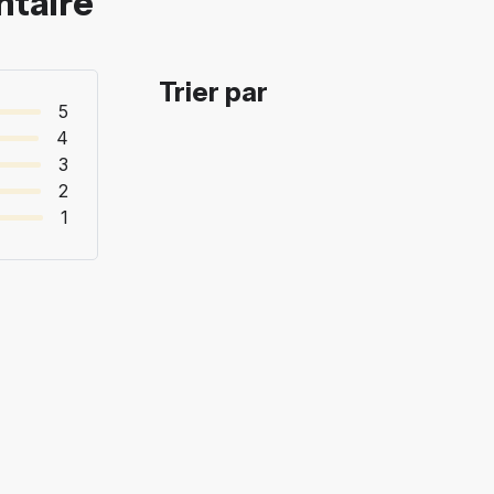
ntaire
Trier par
5
4
3
2
1