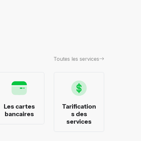
Toutes les services
Les cartes
Tarification
Les p
bancaires
s des
banca
services