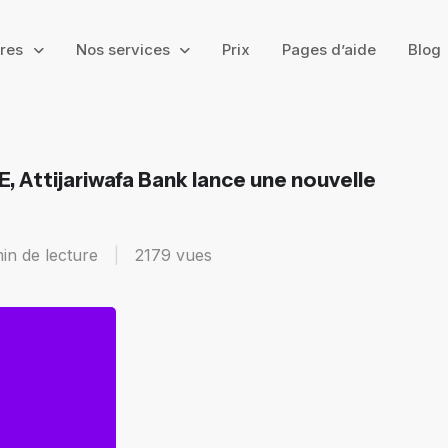
ires
Nos services
Prix
Pages d’aide
Blog
LE, Attijariwafa Bank lance une nouvelle
in de lecture
|
2179
vues