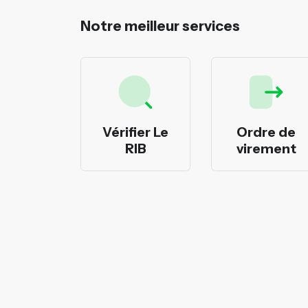
Notre meilleur services
rimer
Vérifier Le
Ordre de
cheques
RIB
virement