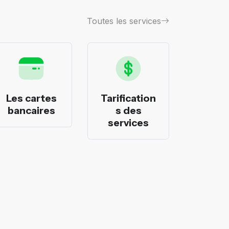
Toutes les services
Les cartes
Tarification
Les p
bancaires
s des
banca
services