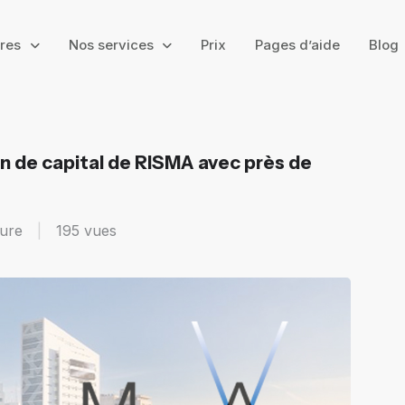
ires
Nos services
Prix
Pages d’aide
Blog
on de capital de RISMA avec près de
ture
|
195
vues