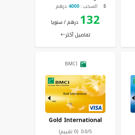
السحب :
4000
درهم
132
درهم / سنويا
تفاصيل أكثر
BMCI
Gold International
0.0/5 (0 تقييم)