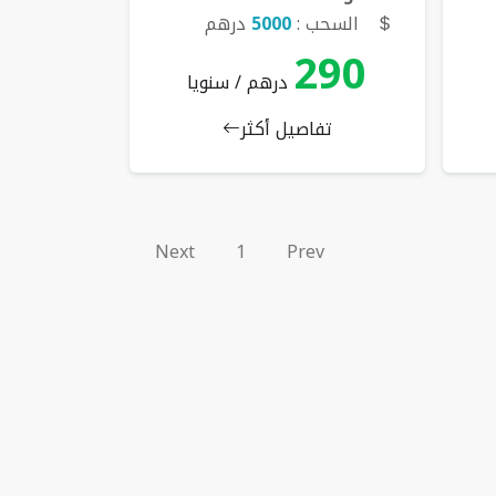
السحب :
5000
درهم
290
درهم / سنويا
تفاصيل أكثر
Next
1
Prev