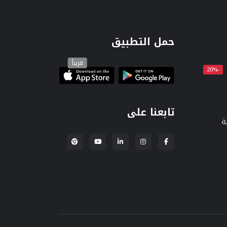
حمل التطبيق
قريباً
-20%
تابعنا على
ة
إضافة لبنكة لمتصفح Chrome