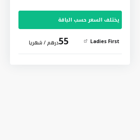
يختلف السعر حسب الباقة
55
Ladies First
درهم / شهريا