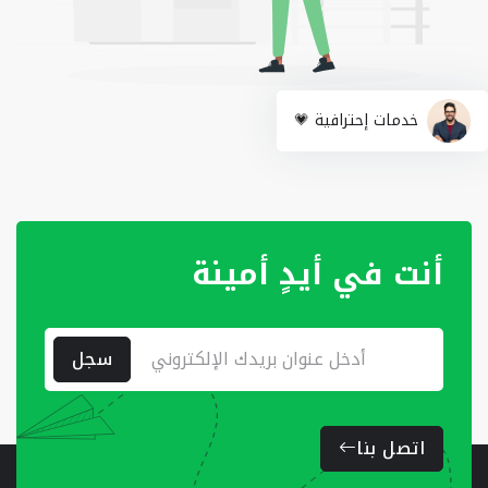
خدمات إحترافية 💗
أنت في أيدٍ أمينة
سجل
اتصل بنا