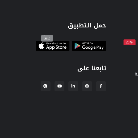
حمل التطبيق
قريباً
-20%
تابعنا على
ة
إضافة لبنكة لمتصفح Chrome