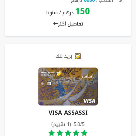
السحب :
6000
درهم
150
درهم / سنويا
تفاصيل أكثر
بريد بنك
VISA ASSASSI
5.0/5 (1 تقييم)