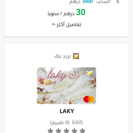
السحب :
3000
درهم
30
درهم / سنويا
تفاصيل أكثر
بريد بنك
LAKY
0.0/5 (0 تقييم)