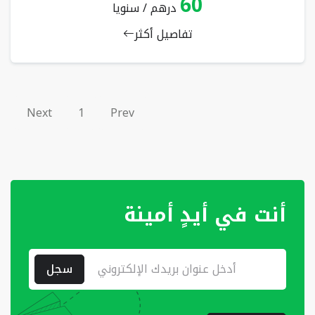
60
درهم / سنويا
تفاصيل أكثر
Next
1
Prev
أنت في أيدٍ أمينة
سجل