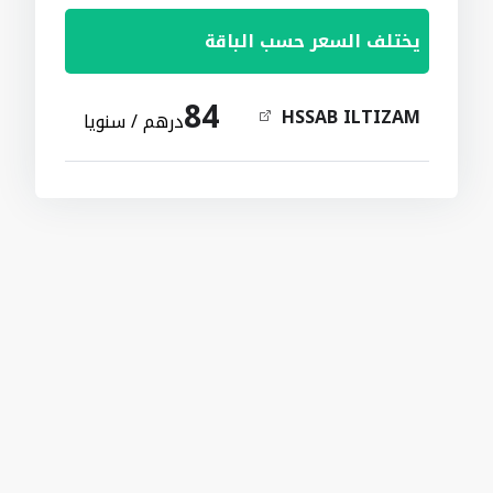
يختلف السعر حسب الباقة
84
HSSAB ILTIZAM
درهم / سنويا