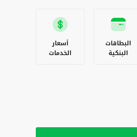
البطاقات
أسعار
باقات ا
البنكية
الخدمات
المغر