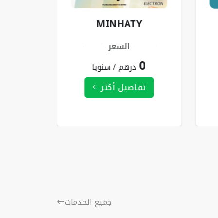
SSI
MINHATY
السعر
72
0
درهم / سنويا
تف
تفاصيل أكثر
جميع الخدمات