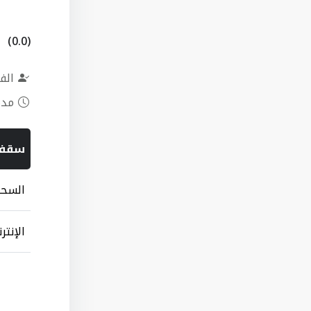
(0.0)
الف
مدة
سقف
السح
الإنتر