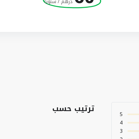
درهم / سنويا
ترتيب حسب
5
4
3