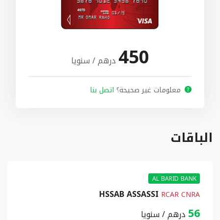
450
درهم / سنويا
معلومات غير صحيحة؟
اتصل بنا
الباقات
AL BARID BANK
HSSAB ASSASSI
RCAR CNRA
56
درهم / سنويا