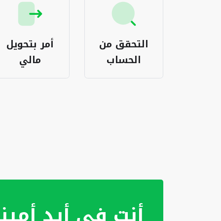
اعة
التحقق من
أمر بتحويل
يكات
الحساب
مالي
أنت في أيدٍ أمين