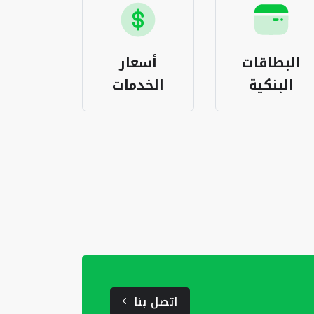
البطاقات
أسعار
باقات ا
البنكية
الخدمات
المغر
اتصل بنا