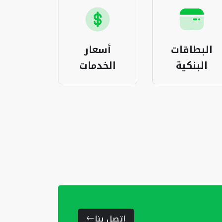
البطاقات
أسعار
باقات ا
البنكية
الخدمات
المغر
اتصل بنا