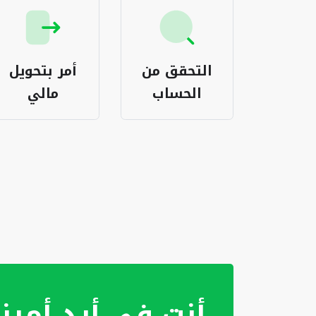
اعة
التحقق من
أمر بتحويل
يكات
الحساب
مالي
أنت في أيدٍ أمين