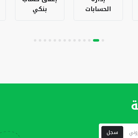
بنكي
البنكية
ة
سجل