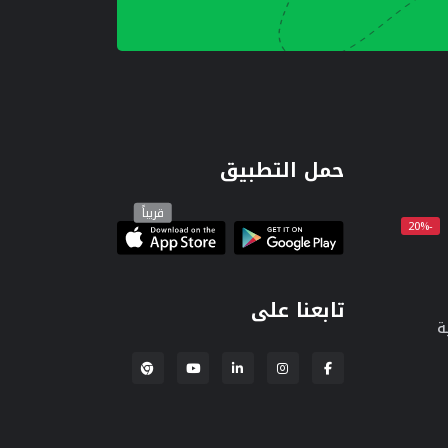
حمل التطبيق
قريباً
-20%
تابعنا على
ة
إضافة لبنكة لمتصفح Chrome