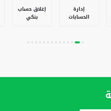
إغلاق حساب
البطاقات
بنكي
البنكية
ة