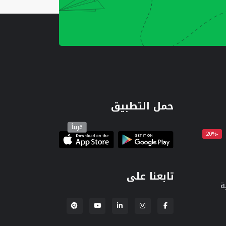
حمل التطبيق
قريباً
-20%
تابعنا على
ة
إضافة لبنكة لمتصفح Chrome