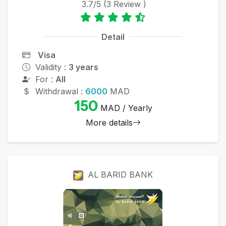
3.7/5 (3 Review )
Detail
Visa
Validity :
3 years
For :
All
Withdrawal :
6000
MAD
150
MAD / Yearly
More details
AL BARID BANK