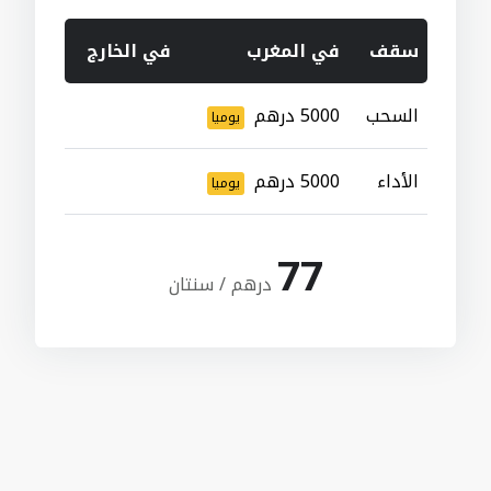
سقف
في المغرب
في الخارج
السحب
5000 درهم
يوميا
الأداء
5000 درهم
يوميا
77
درهم / سنتان